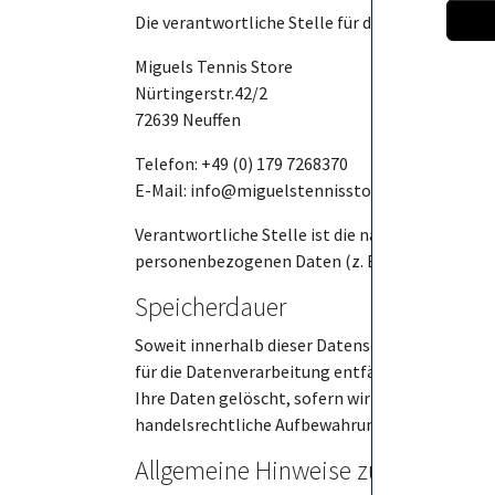
Die verantwortliche Stelle für die Datenverarbei
Miguels Tennis Store
Nürtingerstr.42/2
72639 Neuffen
Telefon: +49 (0) 179 7268370
E-Mail: info@miguelstennisstore.de
Verantwortliche Stelle ist die natürliche oder 
personenbezogenen Daten (z. B. Namen, E-Mail- 
Speicherdauer
Soweit innerhalb dieser Datenschutzerklärung 
für die Datenverarbeitung entfällt. Wenn Sie e
Ihre Daten gelöscht, sofern wir keine anderen 
handelsrechtliche Aufbewahrungsfristen); im le
Allgemeine Hinweise zu den Recht