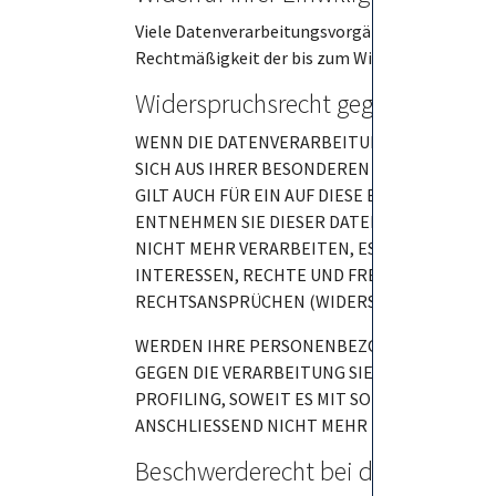
Viele Datenverarbeitungsvorgänge sind nur mit I
Rechtmäßigkeit der bis zum Widerruf erfolgten
Widerspruchsrecht gegen die Date
WENN DIE DATENVERARBEITUNG AUF GRUNDLAGE 
SICH AUS IHRER BESONDEREN SITUATION ER
GILT AUCH FÜR EIN AUF DIESE BESTIMMUNGE
ENTNEHMEN SIE DIESER DATENSCHUTZERKLÄ
NICHT MEHR VERARBEITEN, ES SEI DENN, W
INTERESSEN, RECHTE UND FREIHEITEN ÜBER
RECHTSANSPRÜCHEN (WIDERSPRUCH NACH ART.
WERDEN IHRE PERSONENBEZOGENEN DATEN VE
GEGEN DIE VERARBEITUNG SIE BETREFFENDE
PROFILING, SOWEIT ES MIT SOLCHER DIREK
ANSCHLIESSEND NICHT MEHR ZUM ZWECKE DE
Beschwerde­recht bei der zuständi