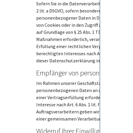
Sofern Sie in die Datenverarbeitung eingewilligt
2 lit. a DSGVO, sofern besondere Datenkategorie
personenbezogener Daten in Drittstaaten erfolgt
von Cookies oder in den Zugriff auf Informatione
auf Grundlage von § 25 Abs. 1 TDDDG. Die Einwil
Maßnahmen erforderlich, verarbeiten wir Ihre Dat
Erfüllung einer rechtlichen Verpflichtung erford
berechtigten Interesses nach Art. 6 Abs. 1 lit.
dieser Datenschutzerklärung informiert.
Empfänger von personenbezogene
Im Rahmen unserer Geschäftstätigkeit arbeiten
personenbezogenen Daten an diese externen Ste
einer Vertragserfüllung erforderlich ist, wenn 
Interesse nach Art. 6 Abs. 1 lit. f DSGVO an d
Auftragsverarbeitern geben wir personenbezogen
einer gemeinsamen Verarbeitung wird ein Vert
Widerruf Ihrer Einwilligung zur Da