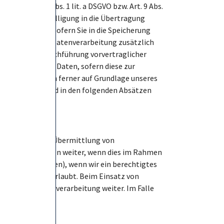
e von Art. 6 Abs. 1 lit. a DSGVO bzw. Art. 9 Abs.
drücklichen Einwilligung in die Übertragung
 lit. a DSGVO. Sofern Sie in die Speicherung
aben, erfolgt die Datenverarbeitung zusätzlich
llung oder zur Durchführung vorvertraglicher
rbeiten wir Ihre Daten, sofern diese zur
nverarbeitung kann ferner auf Grundlage unseres
chtsgrundlagen wird in den folgenden Absätzen
lweise auch eine Übermittlung von
n externe Stellen weiter, wenn dies im Rahmen
n an Steuerbehörden), wenn wir ein berechtigtes
atenweitergabe erlaubt. Beim Einsatz von
s über Auftragsverarbeitung weiter. Im Falle