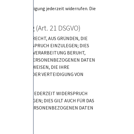
erteilte Einwilligung jederzeit widerrufen. Die
rektwerbung (Art. 21 DSGVO)
 JEDERZEIT DAS RECHT, AUS GRÜNDEN, DIE
N DATEN WIDERSPRUCH EINZULEGEN; DIES
AUF DENEN EINE VERARBEITUNG BERUHT,
E BETROFFENEN PERSONENBEZOGENEN DATEN
BEITUNG NACHWEISEN, DIE IHRE
G, AUSÜBUNG ODER VERTEIDIGUNG VON
IE DAS RECHT, JEDERZEIT WIDERSPRUCH
UNG EINZULEGEN; DIES GILT AUCH FÜR DAS
, WERDEN IHRE PERSONENBEZOGENEN DATEN
S. 2 DSGVO).