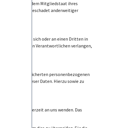
insbesondere in dem Mitgliedstaat ihres
echt besteht unbeschadet anderweitiger
 verarbeiten, an sich oder an einen Dritten in
 an einen anderen Verantwortlichen verlangen,
ft über Ihre gespeicherten personenbezogenen
der Löschung dieser Daten. Hierzu sowie zu
nen Sie sich jederzeit an uns wenden. Das