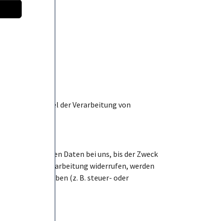
 Zwecke und Mittel der Verarbeitung von
personenbezogenen Daten bei uns, bis der Zweck
gung zur Datenverarbeitung widerrufen, werden
ogenen Daten haben (z. B. steuer- oder
de.
Website