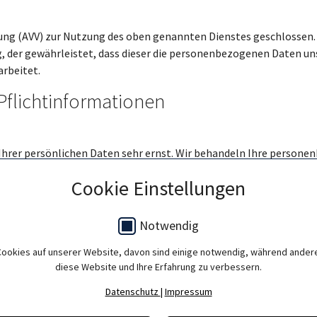
ung (AVV) zur Nutzung des oben genannten Dienstes geschlossen. 
, der gewährleistet, dass dieser die personenbezogenen Daten u
rbeitet.
Pflicht­informationen
 Ihrer persönlichen Daten sehr ernst. Wir behandeln Ihre person
e dieser Datenschutzerklärung.
Cookie Einstellungen
chiedene personenbezogene Daten erhoben. Personenbezogene Dat
tenschutzerklärung erläutert, welche Daten wir erheben und wofür 
Notwendig
Cookies auf unserer Website, davon sind einige notwendig, während andere
g im Internet (z. B. bei der Kommunikation per E-Mail) Sicherhei
diese Website und Ihre Erfahrung zu verbessern.
 möglich.
Datenschutz
|
Impressum
e