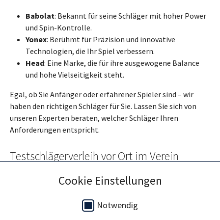
Babolat
: Bekannt für seine Schläger mit hoher Power
und Spin-Kontrolle.
Yonex
: Berühmt für Präzision und innovative
Technologien, die Ihr Spiel verbessern.
Head
: Eine Marke, die für ihre ausgewogene Balance
und hohe Vielseitigkeit steht.
Egal, ob Sie Anfänger oder erfahrener Spieler sind – wir
haben den richtigen Schläger für Sie. Lassen Sie sich von
unseren Experten beraten, welcher Schläger Ihren
Anforderungen entspricht.
Testschlägerverleih vor Ort im Verein
Zusätzlich bieten wir unseren Testschlägerverleih auch
Cookie Einstellungen
direkt bei unseren Partnervereinen an. Unsere qualifizierten
Tennistrainer sind vor Ort und unterstützen Sie dabei, den
Notwendig
passenden Schläger zu finden. Profitieren Sie von einer