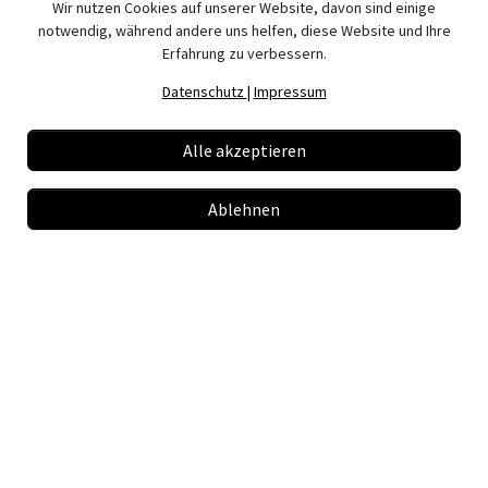
Wir nutzen Cookies auf unserer Website, davon sind einige
persönlichen Beratung durch unsere Trainer und testen Sie
notwendig, während andere uns helfen, diese Website und Ihre
verschiedene Schläger direkt auf dem Vereinsplatz.
Erfahrung zu verbessern.
Datenschutz
|
Impressum
Drazen Plavec "Cane"
Alle akzeptieren
Verein:
TC Pliezhausen
Ablehnen
Lizenzen:
B-Trainer DTB
PTR (professionell)
kroatische Trainerlizenz
Cardio Trainer
07127-2 33 85
cane
tc-pliezhausen.de